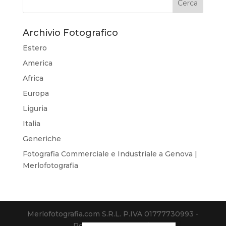
Archivio Fotografico
Estero
America
Africa
Europa
Liguria
Italia
Generiche
Fotografia Commerciale e Industriale a Genova |
Merlofotografia
Merlofotografia.com S.R.L. P.IVA 01777730993 -
Powered by
Debba.it